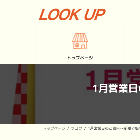
コ
ナ
ン
ビ
テ
ゲ
ン
ー
ツ
シ
へ
ョ
ス
ン
キ
に
トップページ
ッ
移
プ
動
1月営業
トップページ
ブログ
1月営業日のご案内～前橋で鈑