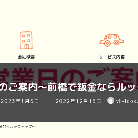
会社概要
サービス内容
日のご案内～前橋で鈑金ならルッ
最
2023年1月5日
2022年12月15日
yk-look
終
更
新
金ならルックアップ～
日
時