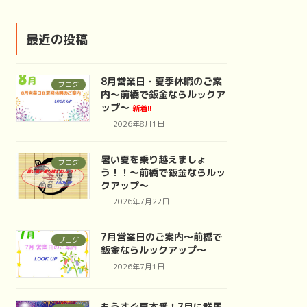
最近の投稿
8月営業日・夏季休暇のご案
ブログ
内～前橋で鈑金ならルックア
ップ～
新着!!
2026年8月1日
暑い夏を乗り越えましょ
ブログ
う！！～前橋で鈑金ならルッ
クアップ～
2026年7月22日
7月営業日のご案内～前橋で
ブログ
鈑金ならルックアップ～
2026年7月1日
もうすぐ夏本番！7月に群馬