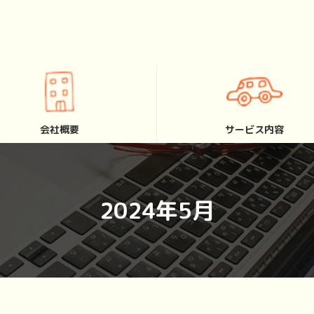
会社概要
サービス内容
2024年5月