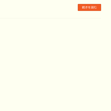
続きを読む