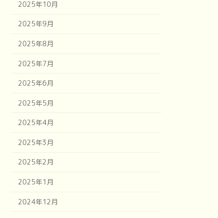
2025年10月
2025年9月
2025年8月
2025年7月
2025年6月
2025年5月
2025年4月
2025年3月
2025年2月
2025年1月
2024年12月