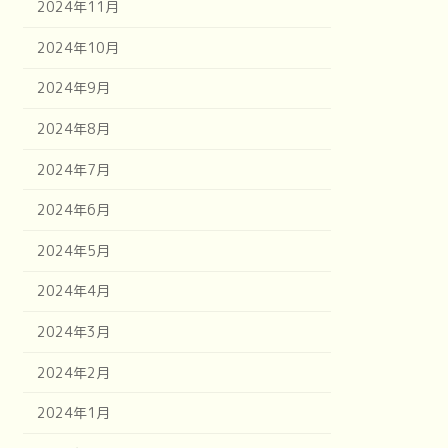
2024年11月
2024年10月
2024年9月
2024年8月
2024年7月
2024年6月
2024年5月
2024年4月
2024年3月
2024年2月
2024年1月