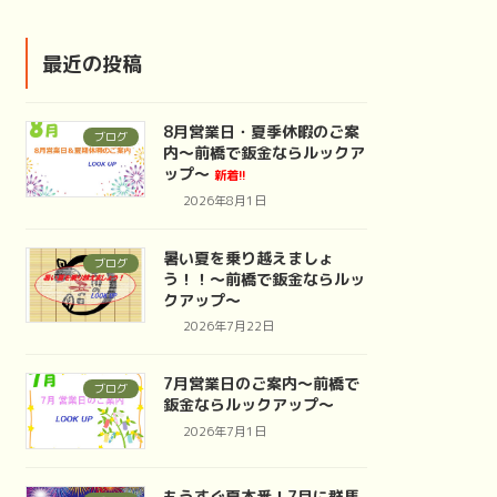
最近の投稿
8月営業日・夏季休暇のご案
ブログ
内～前橋で鈑金ならルックア
ップ～
新着!!
2026年8月1日
暑い夏を乗り越えましょ
ブログ
う！！～前橋で鈑金ならルッ
クアップ～
2026年7月22日
7月営業日のご案内～前橋で
ブログ
鈑金ならルックアップ～
2026年7月1日
もうすぐ夏本番！7月に群馬